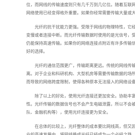
位，而网线的传输速度则只有几千万到几亿位。随着互联
网络使用已经变得格外重要。如果你经常需要传输大量或
光纤的抗干扰能力更强。受限于网线的物理特性，它
变慢或者连接中断。而光纤传输数据时使用的是光信号，
仍能保持高速传输。如果你的网络连接点附近有许多传输
好的选择。
光纤的通信范围更广，传输距离更远。传统的网线传
离。对于企业和科研机构、大型机房等需要传输数据的场
而导致的网络跨度限制，使得各种原本无法接入的网络设
除了以上的好处，使用光纤连接还更加安全。协助丰
性。光纤传输的数据信号也不会产生电磁泄露，所以不会
队、金融机构等），使用光纤连接更为安全。
在总体的比较上，光纤整体的成本要比网线高，但又
业的高速发展中，将网线换成光纤已经成为一个必经之路