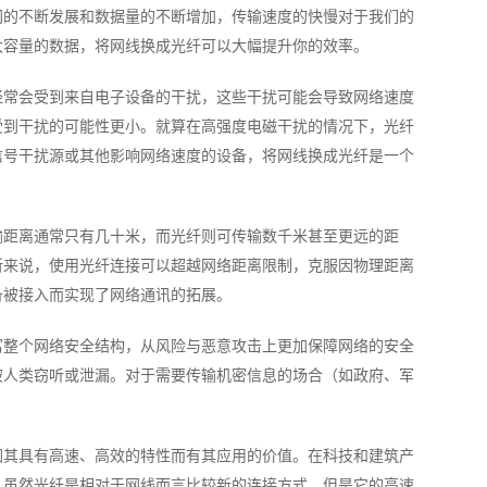
网的不断发展和数据量的不断增加，传输速度的快慢对于我们的
大容量的数据，将网线换成光纤可以大幅提升你的效率。
经常会受到来自电子设备的干扰，这些干扰可能会导致网络速度
受到干扰的可能性更小。就算在高强度电磁干扰的情况下，光纤
信号干扰源或其他影响网络速度的设备，将网线换成光纤是一个
输距离通常只有几十米，而光纤则可传输数千米甚至更远的距
所来说，使用光纤连接可以超越网络距离限制，克服因物理距离
备被接入而实现了网络通讯的拓展。
富整个网络安全结构，从风险与恶意攻击上更加保障网络的安全
被人类窃听或泄漏。对于需要传输机密信息的场合（如政府、军
因其具有高速、高效的特性而有其应用的价值。在科技和建筑产
。虽然光纤是相对于网线而言比较新的连接方式，但是它的高速