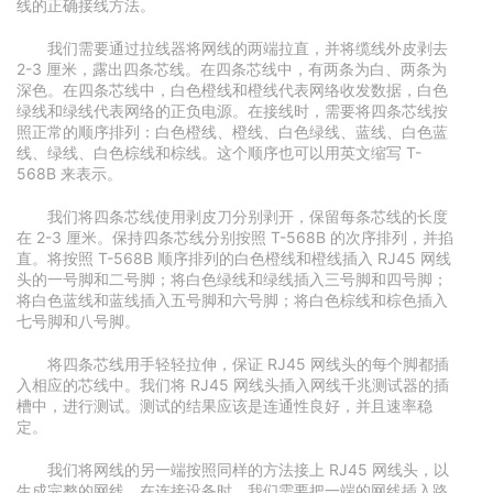
线的正确接线方法。
我们需要通过拉线器将网线的两端拉直，并将缆线外皮剥去
2-3 厘米，露出四条芯线。在四条芯线中，有两条为白、两条为
深色。在四条芯线中，白色橙线和橙线代表网络收发数据，白色
绿线和绿线代表网络的正负电源。在接线时，需要将四条芯线按
照正常的顺序排列：白色橙线、橙线、白色绿线、蓝线、白色蓝
线、绿线、白色棕线和棕线。这个顺序也可以用英文缩写 T-
568B 来表示。
我们将四条芯线使用剥皮刀分别剥开，保留每条芯线的长度
在 2-3 厘米。保持四条芯线分别按照 T-568B 的次序排列，并掐
直。将按照 T-568B 顺序排列的白色橙线和橙线插入 RJ45 网线
头的一号脚和二号脚；将白色绿线和绿线插入三号脚和四号脚；
将白色蓝线和蓝线插入五号脚和六号脚；将白色棕线和棕色插入
七号脚和八号脚。
将四条芯线用手轻轻拉伸，保证 RJ45 网线头的每个脚都插
入相应的芯线中。我们将 RJ45 网线头插入网线千兆测试器的插
槽中，进行测试。测试的结果应该是连通性良好，并且速率稳
定。
我们将网线的另一端按照同样的方法接上 RJ45 网线头，以
生成完整的网线。在连接设备时，我们需要把一端的网线插入路