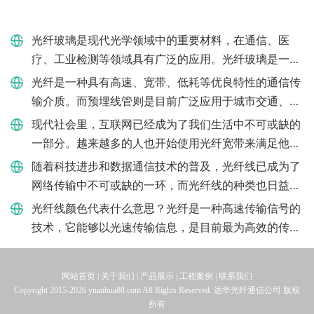
光纤玻璃是现代光学领域中的重要材料，在通信、医
疗、工业检测等领域具有广泛的应用。光纤玻璃是一种
特殊的玻璃材料，具有高透光率和低色散率特点。下
光纤是一种具有高速、宽带、低耗等优良特性的通信传
面，我们将深入了解光纤
输介质。而预埋线管则是目前广泛应用于城市交通、自
来水、电力、通信、供气等领域的一种管道。光纤是否
现代社会里，互联网已经成为了我们生活中不可或缺的
能够走预埋线管呢？
一部分。越来越多的人也开始使用光纤宽带来满足他们
对网络速度的需求。在家庭网络的配置中，光猫是必不
随着科技进步和数据通信技术的普及，光纤线已成为了
可少的一个设备，就
网络传输中不可或缺的一环，而光纤线的种类也日益丰
富，其中包括单模和多模两种。如何区分单模光纤和多
光纤线颜色代表什么意思？光纤是一种高速传输信号的
模光纤呢？单模光纤
技术，它能够以光速传输信息，是目前最为高效的传输
方式之一。该技术常用于电话通信、互联网、医疗领域
等方面，而在光纤传
网站首页 | 关于我们 | 产品展示 | 工程案例 | 联系我们
Copyright 2015-2026 yuanhua88.com All Rights Reserved. 远华光纤通信公司 版权
所有