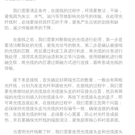
我们需要满足条件，在接线的过程中，环境要整洁，干燥，
避免因为灰尘、水气、油污等导致影响光信号的传输。在处理光
纤线时，必须要保持其纤芯的干净，避免产生点状的划痕和缺
陷，减少传输效率的下降。
在接线之前，我们需要对断裂处的光缆进行处理，第一步是
要清洁断裂处的光缆，避免光信号的散失。第二步是确认被接续
的光缆的芯数，然后通过剥皮工具进行剥皮，将光缆的分形进行
预处理，清理其表层的油渍和灰尘等污染物。使用熔解机进行熔
融交联，将光缆的内芯通过熔融方式进行连接，最终形成光线的
传输。
接下来是接线，首先确定好两端光芯的数量，一般会有两根
光纤线，分别为发送光纤和接收光纤。在接线的过程中，我们需
要先将熔结处的光缆放在光缆接头盒的对应接头位置，然后将两
端的光缆分别插入到光缆接头中。再按下光缆接头盒的盖子，即
可将光缆连接起来。在接线的过程中，我们需要注意两个问题：
必须保持光缆接头盒与光缆的对应编号一致，确保连接的准确
性。在连接光缆的时候，必须要小心翼翼，防止对光纤造成损
伤，并且要确保光纤线的端面清洁，避免损害核心和衬底表面。
当透明光纤线断了时，我们需要使用光缆接头盒和光缆接头