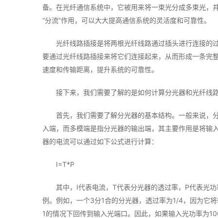
备。在光纤通信系统中，它被用来将一束光分成多束光，
“分流”作用，可以大大提高通信系统的灵活度和可靠性。
光纤线路插接是将两根光纤线路通过插头进行连接的
要通过光纤线路插接来将它们连接起来，从而形成一条完
速度和传输距离，提升系统的可靠性。
接下来，我们需要了解的是如何计算分光器和光纤线
首先，我们需要了解分光器的基本结构。一般来说，
入端，而多模端是指分光器的输出端，其主要作用是将输
器的电流可以通过如下公式进行计算：
I=T*P
其中，I代表电流，T代表分光器的透过率，P代表光
例。例如，一个3分1合的分光器，透过率为1/4，因为它
1的情况下回传到输入光端口。因此，如果输入光功率为10