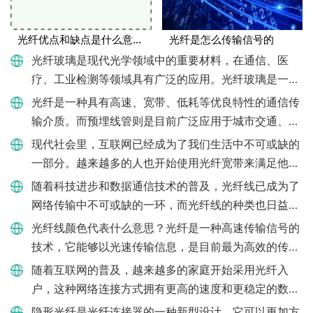
光纤优点和缺点是什么意思呀
光纤是怎么传输信号的
光纤玻璃是现代光学领域中的重要材料，在通信、医
疗、工业检测等领域具有广泛的应用。光纤玻璃是一种
特殊的玻璃材料，具有高透光率和低色散率特点。下
光纤是一种具有高速、宽带、低耗等优良特性的通信传
面，我们将深入了解光纤
输介质。而预埋线管则是目前广泛应用于城市交通、自
来水、电力、通信、供气等领域的一种管道。光纤是否
现代社会里，互联网已经成为了我们生活中不可或缺的
能够走预埋线管呢？
一部分。越来越多的人也开始使用光纤宽带来满足他们
对网络速度的需求。在家庭网络的配置中，光猫是必不
随着科技进步和数据通信技术的普及，光纤线已成为了
可少的一个设备，就
网络传输中不可或缺的一环，而光纤线的种类也日益丰
富，其中包括单模和多模两种。如何区分单模光纤和多
光纤线颜色代表什么意思？光纤是一种高速传输信号的
模光纤呢？单模光纤
技术，它能够以光速传输信息，是目前最为高效的传输
方式之一。该技术常用于电话通信、互联网、医疗领域
随着互联网的普及，越来越多的家庭开始采用光纤入
等方面，而在光纤传
户，这种网络连接方式拥有更高的速度和更稳定的数据
传输性能。在安装好光纤后，如何正确设置光纤入户路
隐形光纤是光纤连接器的一种新型设计，它可以更加方