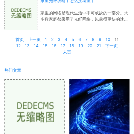
家里光纤线断了怎么接墙里了
家里的网络是现代生活中不可或缺的一部分。大
多数家庭都采用了光纤网络，以获得更快的速度
和更可靠的信号。如果光纤线断了该怎么办呢？
我们需要知道为什么光纤线会断裂。光纤
首页
上一页
1
2
3
4
5
6
7
8
9
10
11
12
13
14
15
16
17
18
19
20
21
下一页
末页
热门文章