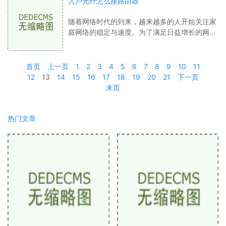
入户光纤怎么接路由器
随着网络时代的到来，越来越多的人开始关注家
庭网络的稳定与速度。为了满足日益增长的网络
需求，越来越多人开始选择入户光纤。入户光纤
具有传输速度快、抗干扰能力强、稳定性
首页
上一页
1
2
3
4
5
6
7
8
9
10
11
12
13
14
15
16
17
18
19
20
21
下一页
末页
热门文章