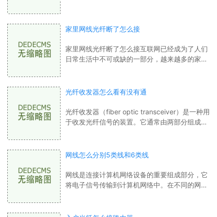
扰，并且在传输信号的同时也可以隔绝电磁干
扰。透明光纤线广泛应用于许多领域，如互联
家里网线光纤断了怎么接
家里网线光纤断了怎么接互联网已经成为了人们
日常生活中不可或缺的一部分，越来越多的家庭
也开始购买宽带上网，但是在进行家庭网络布线
时，需要进行光纤网络布线，光纤网络布
光纤收发器怎么看有没有通
光纤收发器（fiber optic transceiver）是一种用
于收发光纤信号的装置。它通常由两部分组成：
一个发射器和一个接收器，前者用于将电子信号
转换成光信号，后者则将光信号转换为电子信号
网线怎么分别5类线和6类线
网线是连接计算机网络设备的重要组成部分，它
将电子信号传输到计算机网络中。在不同的网络
环境中，需要使用不同种类的网线来满足不同的
需求。目前比较常见的网线就是5类线和