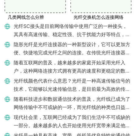
几类网线怎么分辨
光纤交换机怎么连接网络
光纤SC接头是目前网络传输中使用广泛的一种接头，
其具有高速传输、稳定性强、抗干扰能力好等特点，被
广泛应用于许多领域，如电信、互联网、银行、保险
隐形光纤是光纤连接器的一种新型设计，它可以更加方
等。随着科技的不断发展，
便、快捷地完成光纤之间的连接。在传统光纤连接器
中，需要使用金属接头将不同光纤连接起来，但是这种
随着互联网的普及，越来越多的家庭开始采用光纤入
方式在连接过程中容易
户，这种网络连接方式拥有更高的速度和更稳定的数据
传输性能。在安装好光纤后，如何正确设置光纤入户路
光纤线颜色代表什么意思？光纤是一种高速传输信号的
由器呢？本文将为您详
技术，它能够以光速传输信息，是目前最为高效的传输
方式之一。该技术常用于电话通信、互联网、医疗领域
随着科技进步和数据通信技术的普及，光纤线已成为了
等方面，而在光纤传
网络传输中不可或缺的一环，而光纤线的种类也日益丰
富，其中包括单模和多模两种。如何区分单模光纤和多
现代社会里，互联网已经成为了我们生活中不可或缺的
模光纤呢？单模光纤
一部分。越来越多的人也开始使用光纤宽带来满足他们
对网络速度的需求。在家庭网络的配置中，光猫是必不
光纤是一种具有高速、宽带、低耗等优良特性的通信传