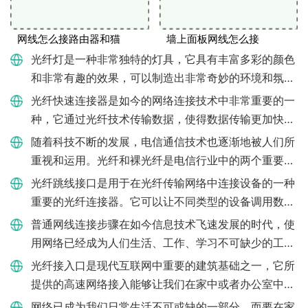
网线怎么接路由器和猫
墙上面板网线怎么接
光纤灯是一种非常独特的灯具，它具有丰富多彩的颜色
和非常有趣的效果，可以制造出非常奇妙的环境和氛
围。安装光纤灯需要一定的技巧和耐心，下面我们会介
光纤快速连接器是如今的网络连接技术中非常重要的一
绍一些方法和技巧，帮
种，它通过光纤技术传输数据，使得数据传输更加快
速、稳定、安全，且不受距离限制，被广泛应用于各个
随着科技不断的发展，电信通信技术也逐渐地被人们所
领域，特别是在互联网
重视和运用。光纤和裸光纤是电信行业中的两个重要概
念。两者都是将信息通过光信号的形式传输，但是它们
光纤跳线接口是用于在光纤传输网络中连接设备的一种
之间还是存在一些区
重要的光纤连接器。它可以让不同类型的设备调用数据
和信号，从而在光纤网络中实现高效的数据传输。光纤
普通网线连接步骤在如今信息技术飞速发展的时代，使
跳线接口也是应用于
用网络已经成为人们生活、工作、学习不可缺少的工
具。而网络连接，需要使用到各式各样的电缆，其中最
光纤接入口是现代互联网中重要的建筑基础之一，它所
常见的莫过于普通网线
提供的高速网络接入能够让我们在家中或者办公室中享
受到更稳定、更高速的网络连接。那么光纤接入口究竟
网络已成为我们日常生活不可或缺的一部分，而要在家