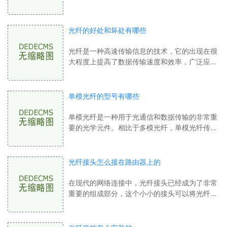
效手段。然而传统的吸脂手术存在一些缺陷，例
如创伤大、恢复时间长等问题。光纤溶脂
光纤的好处和坏处有哪些
光纤是一种高速传输信息的技术，它的出现在很
大程度上提高了数据传输速度和效率，广泛应用
于通信和网络领域。光纤也存在着一些弊端。本
文将从光纤的利弊两个方面来探讨其影响
单模光纤的型号有哪些
单模光纤是一种用于光通信和数据传输的非常重
要的光学元件。相比于多模光纤，单模光纤传输
的光信号更加稳定和可靠。在市场上，单模光纤
的型号种类繁多，下面我们来一一介绍一
光纤接头怎么接在路由器上的
在现代的网络连接中，光纤接头已经成为了非常
重要的组成部分，这个小小的接头可以将光纤线
与路由器连接起来，实现高速的信号传输，特别
是对于企业级的互联网连接来说，光纤接