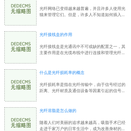
光纤网络已变得越来越普遍，并且许多人使用光
猫来管理它们。但是，许多人不知道如何插入光
纤来连接光猫。实际上，插入光纤很简单，只需
要按照以下步骤进行即可。步骤1：了解光
光纤接线盒的作用
光纤接线盒是光通讯中不可或缺的配置之一，其
主要作用是在光缆布线中进行连接和管理光纤线
路。早期的光纤接线盒只能够进行简单的光缆连
接，如今的光纤接线盒功能日渐丰富，已
什么是光纤损耗率的概念
光纤损耗率是指在光纤传输中，由于信号经过的
距离、光纤材质及通信设备等因素引起的信号弱
化程度。光纤损耗率的高低在光纤通信中非常重
要，因为它直接影响了光信号的传播距离
光纤溶脂是怎么做的
随着人们对美丽的追求越来越高，吸脂手术已经
走进千家万户的日常生活中，成为改善身材的有