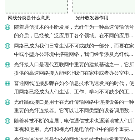
网线分类是什么意思
光纤收发器作用
随着通信技术的不断发展，光纤作为一种高速传输信号
的介质，已经被广泛应用于各个领域。在不同的应用场
景中，选择适合的光纤类型显得尤为重要。在光纤领域
网络已成为我们日常生活不可或缺的一部分，而要在家
中，我们通常将光纤
中或小型办公环境中搭建网络，我们经常涉及光纤线和
网线的接口，本文将分别探讨光纤线和网线的连接方
光纤接入口是现代互联网中重要的建筑基础之一，它所
法。光纤线连接方式
提供的高速网络接入能够让我们在家中或者办公室中享
受到更稳定、更高速的网络连接。那么光纤接入口究竟
普通网线连接步骤在如今信息技术飞速发展的时代，使
是如何接的呢？光纤
用网络已经成为人们生活、工作、学习不可缺少的工
具。而网络连接，需要使用到各式各样的电缆，其中最
光纤跳线接口是用于在光纤传输网络中连接设备的一种
常见的莫过于普通网线
重要的光纤连接器。它可以让不同类型的设备调用数据
和信号，从而在光纤网络中实现高效的数据传输。光纤
随着科技不断的发展，电信通信技术也逐渐地被人们所
跳线接口也是应用于
重视和运用。光纤和裸光纤是电信行业中的两个重要概
念。两者都是将信息通过光信号的形式传输，但是它们
光纤快速连接器是如今的网络连接技术中非常重要的一