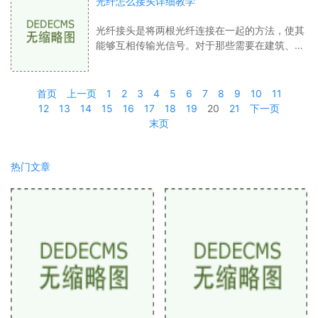
光纤怎么接头详细教学
光纤接头是将两根光纤连接在一起的方法，使其
能够互相传输光信号。对于那些需要在建筑、制
造或制造等领域使用光纤的工程师来说，学习如
何连接光纤变得至关重要。在本文中，我
首页
上一页
1
2
3
4
5
6
7
8
9
10
11
12
13
14
15
16
17
18
19
20
21
下一页
末页
热门文章