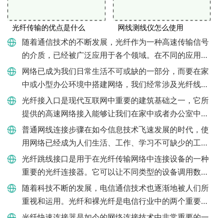
光纤传输的优点是什么
网线测线仪怎么使用
随着通信技术的不断发展，光纤作为一种高速传输信号
的介质，已经被广泛应用于各个领域。在不同的应用场
景中，选择适合的光纤类型显得尤为重要。在光纤领域
网络已成为我们日常生活不可或缺的一部分，而要在家
中，我们通常将光纤
中或小型办公环境中搭建网络，我们经常涉及光纤线和
网线的接口，本文将分别探讨光纤线和网线的连接方
光纤接入口是现代互联网中重要的建筑基础之一，它所
法。光纤线连接方式
提供的高速网络接入能够让我们在家中或者办公室中享
受到更稳定、更高速的网络连接。那么光纤接入口究竟
普通网线连接步骤在如今信息技术飞速发展的时代，使
是如何接的呢？光纤
用网络已经成为人们生活、工作、学习不可缺少的工
具。而网络连接，需要使用到各式各样的电缆，其中最
光纤跳线接口是用于在光纤传输网络中连接设备的一种
常见的莫过于普通网线
重要的光纤连接器。它可以让不同类型的设备调用数据
和信号，从而在光纤网络中实现高效的数据传输。光纤
随着科技不断的发展，电信通信技术也逐渐地被人们所
跳线接口也是应用于
重视和运用。光纤和裸光纤是电信行业中的两个重要概
念。两者都是将信息通过光信号的形式传输，但是它们
光纤快速连接器是如今的网络连接技术中非常重要的一