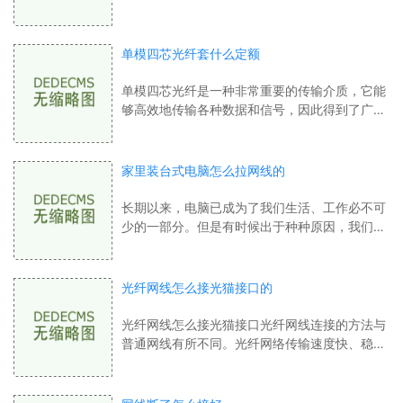
类别具有不同的特点和适用范围。 现在我们将介
绍一下六类和五类网线之间的区别。首先
单模四芯光纤套什么定额
单模四芯光纤是一种非常重要的传输介质，它能
够高效地传输各种数据和信号，因此得到了广泛
的应用。一般来说，单模四芯光纤套定额是如何
制定的呢？以下是一些相关内容介绍。关
家里装台式电脑怎么拉网线的
长期以来，电脑已成为了我们生活、工作必不可
少的一部分。但是有时候出于种种原因，我们需
要将家里的电脑装到一个没有网络接入的房间，
此时，我们该怎么拉网线呢？在本文中，
光纤网线怎么接光猫接口的
光纤网线怎么接光猫接口光纤网线连接的方法与
普通网线有所不同。光纤网络传输速度快、稳定
性强、信号不易受到外界干扰，因此在家庭网
络、企业宽带等领域广泛应用。要想将光纤