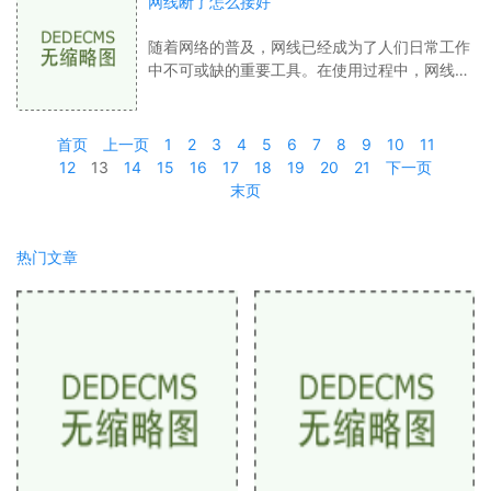
网线断了怎么接好
随着网络的普及，网线已经成为了人们日常工作
中不可或缺的重要工具。在使用过程中，网线断
了是一件常见的事情。当我们遇到这样的情况，
该如何正确地接好网线呢？下面，就为大
首页
上一页
1
2
3
4
5
6
7
8
9
10
11
12
13
14
15
16
17
18
19
20
21
下一页
末页
热门文章